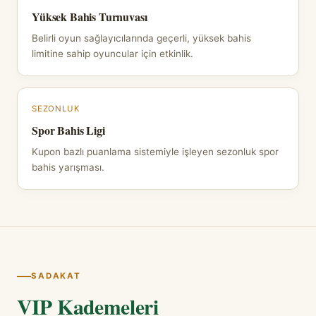
Yüksek Bahis Turnuvası
Belirli oyun sağlayıcılarında geçerli, yüksek bahis
limitine sahip oyuncular için etkinlik.
SEZONLUK
Spor Bahis Ligi
Kupon bazlı puanlama sistemiyle işleyen sezonluk spor
bahis yarışması.
SADAKAT
VIP Kademeleri