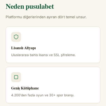
Neden pusulabet
Platformu diğerlerinden ayıran dört temel unsur.
Lisanslı Altyapı
Uluslararası bahis lisansı ve SSL şifreleme.
Geniş Kütüphane
4.200'den fazla oyun ve 30+ spor branşı.