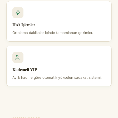
Hızlı İşlemler
Ortalama dakikalar içinde tamamlanan çekimler.
Kademeli VIP
Aylık hacme göre otomatik yükselen sadakat sistemi.