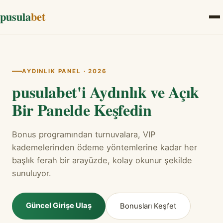
pusula
bet
AYDINLIK PANEL · 2026
pusulabet'i Aydınlık ve Açık
Bir Panelde Keşfedin
Bonus programından turnuvalara, VIP
kademelerinden ödeme yöntemlerine kadar her
başlık ferah bir arayüzde, kolay okunur şekilde
sunuluyor.
Güncel Girişe Ulaş
Bonusları Keşfet