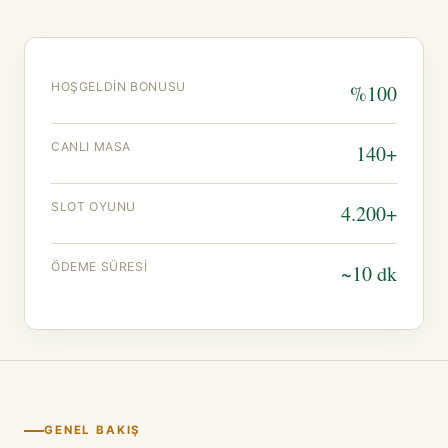
HOŞGELDIN BONUSU
%100
CANLI MASA
140+
SLOT OYUNU
4.200+
ÖDEME SÜRESI
~10 dk
GENEL BAKIŞ