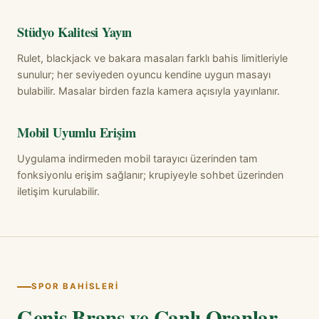
Stüdyo Kalitesi Yayın
Rulet, blackjack ve bakara masaları farklı bahis limitleriyle
sunulur; her seviyeden oyuncu kendine uygun masayı
bulabilir. Masalar birden fazla kamera açısıyla yayınlanır.
Mobil Uyumlu Erişim
Uygulama indirmeden mobil tarayıcı üzerinden tam
fonksiyonlu erişim sağlanır; krupiyeyle sohbet üzerinden
iletişim kurulabilir.
SPOR BAHISLERI
Geniş Branş ve Canlı Oranlar