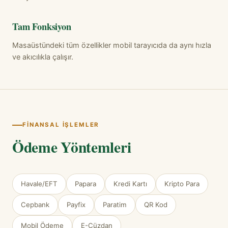
Tam Fonksiyon
Masaüstündeki tüm özellikler mobil tarayıcıda da aynı hızla
ve akıcılıkla çalışır.
FINANSAL İŞLEMLER
Ödeme Yöntemleri
Havale/EFT
Papara
Kredi Kartı
Kripto Para
Cepbank
Payfix
Paratim
QR Kod
Mobil Ödeme
E-Cüzdan