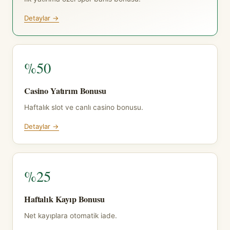
Detaylar →
%50
Casino Yatırım Bonusu
Haftalık slot ve canlı casino bonusu.
Detaylar →
%25
Haftalık Kayıp Bonusu
Net kayıplara otomatik iade.