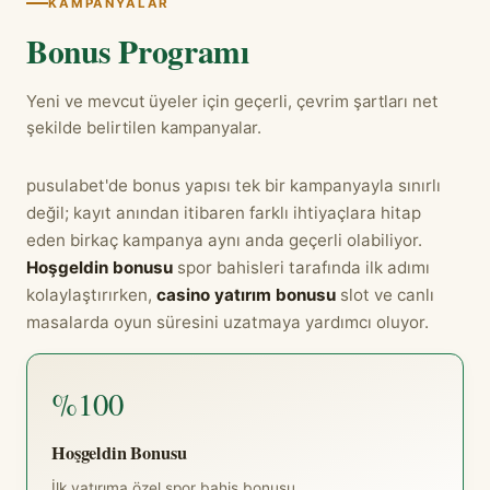
KAMPANYALAR
Bonus Programı
Yeni ve mevcut üyeler için geçerli, çevrim şartları net
şekilde belirtilen kampanyalar.
pusulabet'de bonus yapısı tek bir kampanyayla sınırlı
değil; kayıt anından itibaren farklı ihtiyaçlara hitap
eden birkaç kampanya aynı anda geçerli olabiliyor.
Hoşgeldin bonusu
spor bahisleri tarafında ilk adımı
kolaylaştırırken,
casino yatırım bonusu
slot ve canlı
masalarda oyun süresini uzatmaya yardımcı oluyor.
%100
Hoşgeldin Bonusu
İlk yatırıma özel spor bahis bonusu.