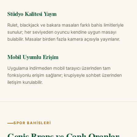
Stüdyo Kalitesi Yayın
Rulet, blackjack ve bakara masaları farklı bahis limitleriyle
sunulur; her seviyeden oyuncu kendine uygun masayı
bulabilir. Masalar birden fazla kamera açısıyla yayınlanır.
Mobil Uyumlu Erişim
Uygulama indirmeden mobil tarayıcı üzerinden tam
fonksiyonlu erişim sağlanır; krupiyeyle sohbet üzerinden
iletişim kurulabilir.
SPOR BAHISLERI
Geniş Branş ve Canlı Oranlar