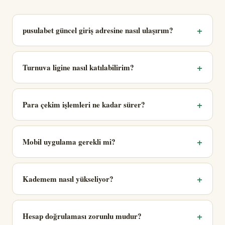
+
pusulabet güncel giriş adresine nasıl ulaşırım?
Erişim kısıtlamalarına karşı giriş adresi düzenli
güncellenir; bu sayfadaki bağlantı en güncel adrese
+
Turnuva ligine nasıl katılabilirim?
yönlendirir.
Belirlenen minimum tur veya kupon şartını sağlayan
her üye otomatik olarak lig sıralamasına dahil olur.
+
Para çekim işlemleri ne kadar sürer?
Yönteme göre değişmekle birlikte ortalama işlem süresi
dakikalar içinde tamamlanır.
+
Mobil uygulama gerekli mi?
Hayır, mobil tarayıcı üzerinden tam uyumlu şekilde
çalışır.
+
Kademem nasıl yükseliyor?
Aylık yatırım hacminiz belirlenen eşikleri aştığında
kademeniz otomatik güncellenir.
+
Hesap doğrulaması zorunlu mudur?