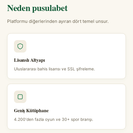
Neden pusulabet
Platformu diğerlerinden ayıran dört temel unsur.
Lisanslı Altyapı
Uluslararası bahis lisansı ve SSL şifreleme.
Geniş Kütüphane
4.200'den fazla oyun ve 30+ spor branşı.