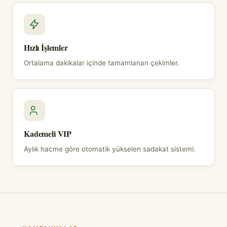
Hızlı İşlemler
Ortalama dakikalar içinde tamamlanan çekimler.
Kademeli VIP
Aylık hacme göre otomatik yükselen sadakat sistemi.