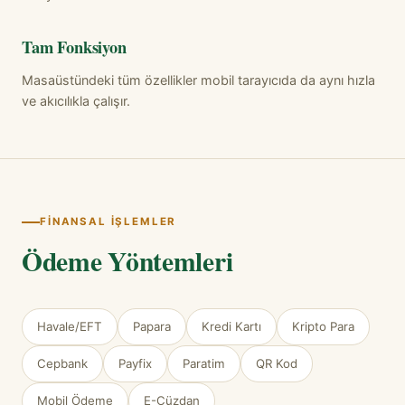
Tam Fonksiyon
Masaüstündeki tüm özellikler mobil tarayıcıda da aynı hızla
ve akıcılıkla çalışır.
FINANSAL İŞLEMLER
Ödeme Yöntemleri
Havale/EFT
Papara
Kredi Kartı
Kripto Para
Cepbank
Payfix
Paratim
QR Kod
Mobil Ödeme
E-Cüzdan