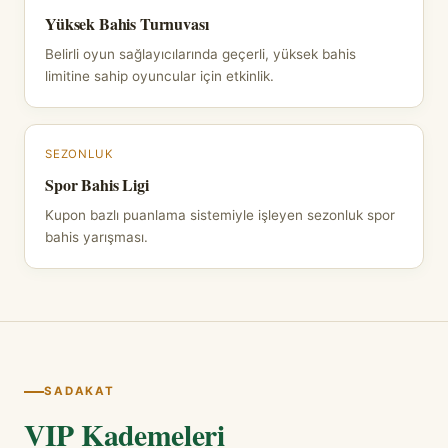
Yüksek Bahis Turnuvası
Belirli oyun sağlayıcılarında geçerli, yüksek bahis
limitine sahip oyuncular için etkinlik.
SEZONLUK
Spor Bahis Ligi
Kupon bazlı puanlama sistemiyle işleyen sezonluk spor
bahis yarışması.
SADAKAT
VIP Kademeleri