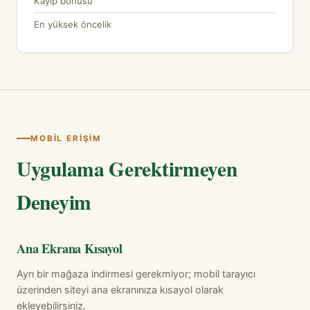
Kayıp bonusu
En yüksek öncelik
MOBIL ERIŞIM
Uygulama Gerektirmeyen
Deneyim
Ana Ekrana Kısayol
Ayrı bir mağaza indirmesi gerekmiyor; mobil tarayıcı
üzerinden siteyi ana ekranınıza kısayol olarak
ekleyebilirsiniz.