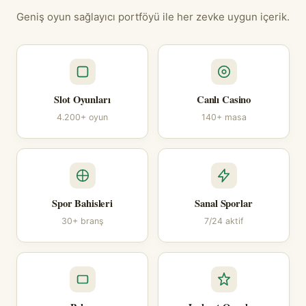
Geniş oyun sağlayıcı portföyü ile her zevke uygun içerik.
Slot Oyunları
Canlı Casino
4.200+ oyun
140+ masa
Spor Bahisleri
Sanal Sporlar
30+ branş
7/24 aktif