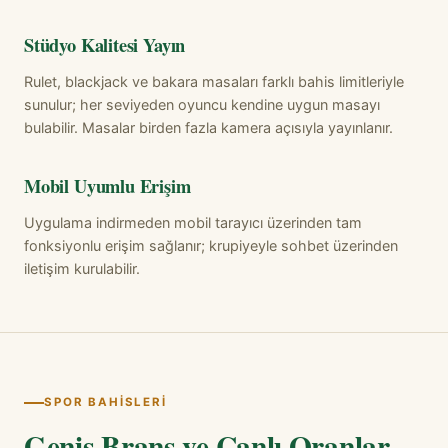
Stüdyo Kalitesi Yayın
Rulet, blackjack ve bakara masaları farklı bahis limitleriyle
sunulur; her seviyeden oyuncu kendine uygun masayı
bulabilir. Masalar birden fazla kamera açısıyla yayınlanır.
Mobil Uyumlu Erişim
Uygulama indirmeden mobil tarayıcı üzerinden tam
fonksiyonlu erişim sağlanır; krupiyeyle sohbet üzerinden
iletişim kurulabilir.
SPOR BAHISLERI
Geniş Branş ve Canlı Oranlar