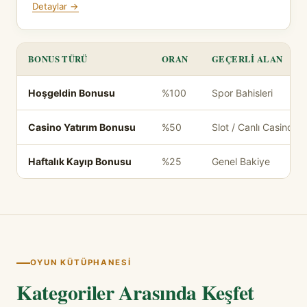
Detaylar →
BONUS TÜRÜ
ORAN
GEÇERLI ALAN
Hoşgeldin Bonusu
%100
Spor Bahisleri
Casino Yatırım Bonusu
%50
Slot / Canlı Casino
Haftalık Kayıp Bonusu
%25
Genel Bakiye
OYUN KÜTÜPHANESI
Kategoriler Arasında Keşfet