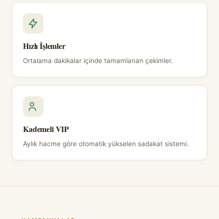
Hızlı İşlemler
Ortalama dakikalar içinde tamamlanan çekimler.
Kademeli VIP
Aylık hacme göre otomatik yükselen sadakat sistemi.