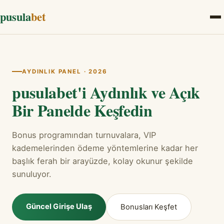
pusula
bet
AYDINLIK PANEL · 2026
pusulabet'i Aydınlık ve Açık
Bir Panelde Keşfedin
Bonus programından turnuvalara, VIP
kademelerinden ödeme yöntemlerine kadar her
başlık ferah bir arayüzde, kolay okunur şekilde
sunuluyor.
Güncel Girişe Ulaş
Bonusları Keşfet