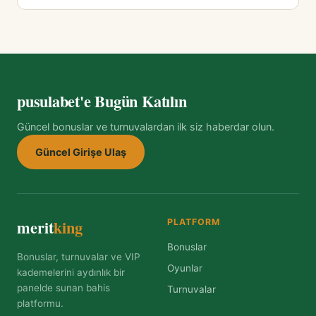
Güvenlik amacıyla çekim taleplerinden önce kimlik
doğrulaması istenebilir.
pusulabet'e Bugün Katılın
Güncel bonuslar ve turnuvalardan ilk siz haberdar olun.
Güncel Girişe Ulaş
merit
king
PLATFORM
Bonuslar
Bonuslar, turnuvalar ve VIP
Oyunlar
kademelerini aydınlık bir
panelde sunan bahis
Turnuvalar
platformu.