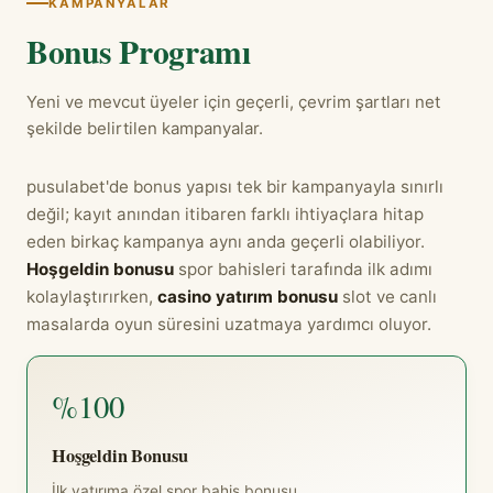
KAMPANYALAR
Bonus Programı
Yeni ve mevcut üyeler için geçerli, çevrim şartları net
şekilde belirtilen kampanyalar.
pusulabet'de bonus yapısı tek bir kampanyayla sınırlı
değil; kayıt anından itibaren farklı ihtiyaçlara hitap
eden birkaç kampanya aynı anda geçerli olabiliyor.
Hoşgeldin bonusu
spor bahisleri tarafında ilk adımı
kolaylaştırırken,
casino yatırım bonusu
slot ve canlı
masalarda oyun süresini uzatmaya yardımcı oluyor.
%100
Hoşgeldin Bonusu
İlk yatırıma özel spor bahis bonusu.