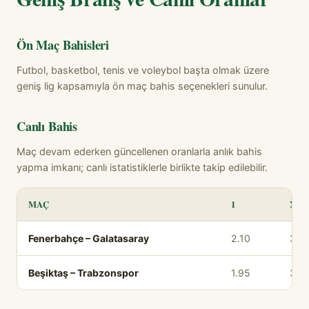
Ön Maç Bahisleri
Futbol, basketbol, tenis ve voleybol başta olmak üzere
geniş lig kapsamıyla ön maç bahis seçenekleri sunulur.
Canlı Bahis
Maç devam ederken güncellenen oranlarla anlık bahis
yapma imkanı; canlı istatistiklerle birlikte takip edilebilir.
MAÇ
1
X
Fenerbahçe – Galatasaray
2.10
3.4
Beşiktaş – Trabzonspor
1.95
3.5