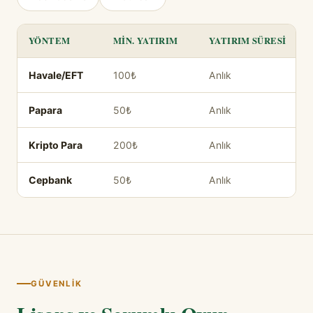
YÖNTEM
MIN. YATIRIM
YATIRIM SÜRESI
Havale/EFT
100₺
Anlık
Papara
50₺
Anlık
Kripto Para
200₺
Anlık
Cepbank
50₺
Anlık
GÜVENLIK