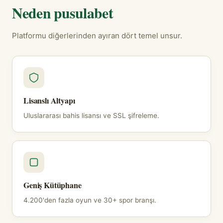
Neden pusulabet
Platformu diğerlerinden ayıran dört temel unsur.
Lisanslı Altyapı
Uluslararası bahis lisansı ve SSL şifreleme.
Geniş Kütüphane
4.200'den fazla oyun ve 30+ spor branşı.