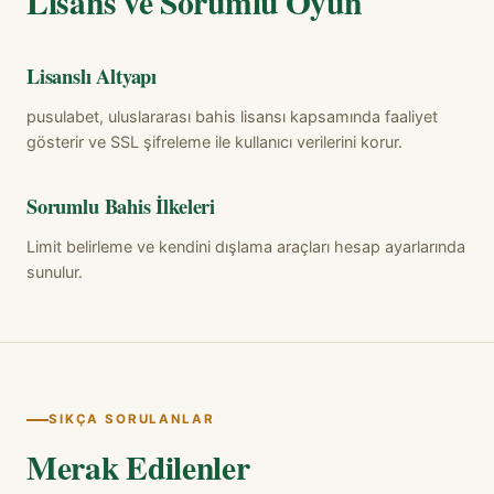
Lisans ve Sorumlu Oyun
Lisanslı Altyapı
pusulabet, uluslararası bahis lisansı kapsamında faaliyet
gösterir ve SSL şifreleme ile kullanıcı verilerini korur.
Sorumlu Bahis İlkeleri
Limit belirleme ve kendini dışlama araçları hesap ayarlarında
sunulur.
SIKÇA SORULANLAR
Merak Edilenler