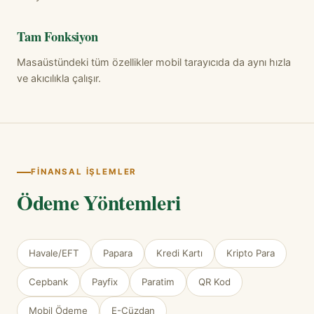
Tam Fonksiyon
Masaüstündeki tüm özellikler mobil tarayıcıda da aynı hızla
ve akıcılıkla çalışır.
FINANSAL İŞLEMLER
Ödeme Yöntemleri
Havale/EFT
Papara
Kredi Kartı
Kripto Para
Cepbank
Payfix
Paratim
QR Kod
Mobil Ödeme
E-Cüzdan