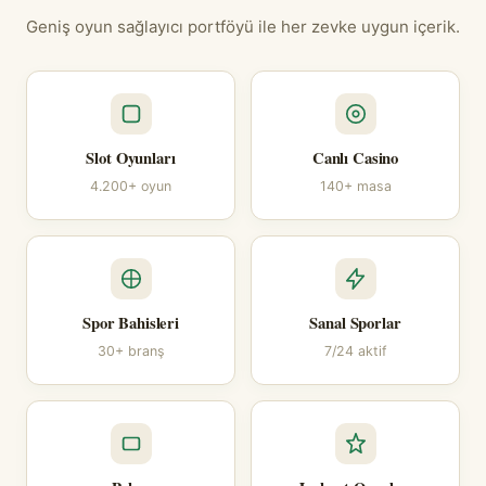
Geniş oyun sağlayıcı portföyü ile her zevke uygun içerik.
Slot Oyunları
Canlı Casino
4.200+ oyun
140+ masa
Spor Bahisleri
Sanal Sporlar
30+ branş
7/24 aktif