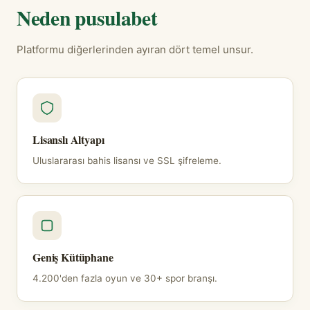
Neden pusulabet
Platformu diğerlerinden ayıran dört temel unsur.
Lisanslı Altyapı
Uluslararası bahis lisansı ve SSL şifreleme.
Geniş Kütüphane
4.200'den fazla oyun ve 30+ spor branşı.