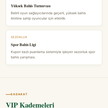
Yüksek Bahis Turnuvası
Belirli oyun sağlayıcılarında geçerli, yüksek bahis
limitine sahip oyuncular için etkinlik.
SEZONLUK
Spor Bahis Ligi
Kupon bazlı puanlama sistemiyle işleyen sezonluk spor
bahis yarışması.
SADAKAT
VIP Kademeleri