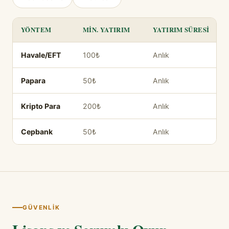
YÖNTEM
MIN. YATIRIM
YATIRIM SÜRESI
Havale/EFT
100₺
Anlık
Papara
50₺
Anlık
Kripto Para
200₺
Anlık
Cepbank
50₺
Anlık
GÜVENLIK